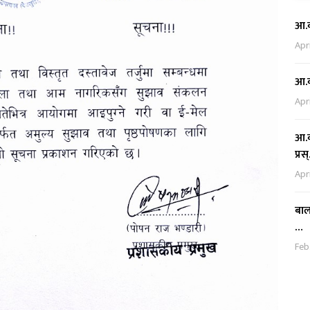
आ.व
Apri
आ.व
Apri
आ.व
प्रस
Apr
बाल
…
Feb