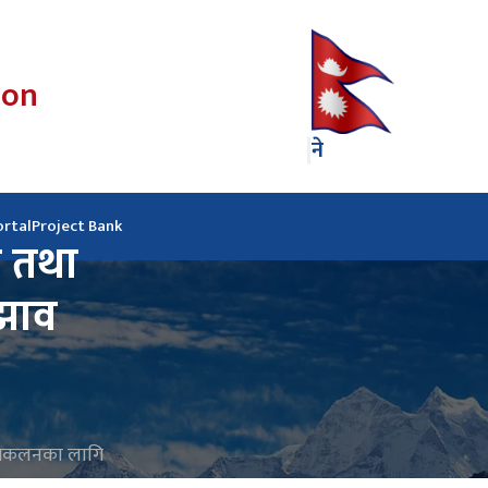
ion
ने
ortal
Project Bank
र तथा
ुझाव
व संकलनका लागि