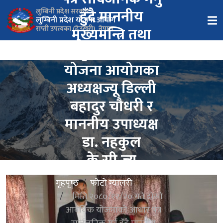
हुँदै माननीय
लुम्बिनी प्रदेश सरकार
लुम्बिनी प्रदेश योजना आयोग
मुख्यमन्त्रि तथा
राप्ती उपत्यका (देउखुरी), नेपाल
लुम्बिनी प्रदेश
योजना आयोगका
अध्यक्षज्यू डिल्ली
बहादुर चौधरी र
माननीय उपाध्यक्ष
डा. नहकुल
के.सी.ज्यू
गृहपृष्‍ठ
फोटो ग्यालरी
मिति २०८०/१२/२० गते दोस्रो
आवधिक योजनाको आधार पत्र