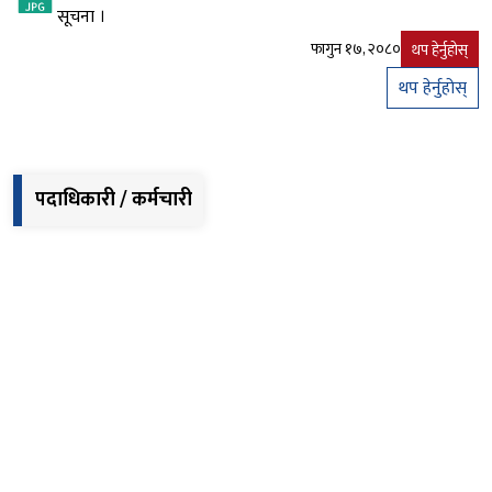
सूचना ।
फागुन १७, २०८०
थप हेर्नुहोस्
थप हेर्नुहोस्
पदाधिकारी / कर्मचारी