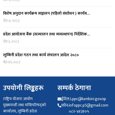
विशेष अनुदान कार्यक्रम सञ्चालन (पहिलो संशोधन ) कार्यव…
जेठ ७, २०८३
प्रदेश आयोजना बैंक (सञ्‍चालन तथा व्यवस्थापन) निर्देशिक…
जेठ ६, २०८३
लुम्बिनी प्रदेश गठन तथा कार्य संचालन आदेश २०८०
चैत १९, २०८२
उपयोगी लिङ्कहरू
सम्पर्क ठेगाना
राष्ट्रिय योजना आयोग
ईमेल:
Lppc@lumbini.gov.np
मुख्यमन्त्री तथा मन्त्रिपरिषद्को
फोन:
infoppc.p5@gmail.com
कार्यालय, लुम्बिनी प्रदेश
०८२-४१३१०५