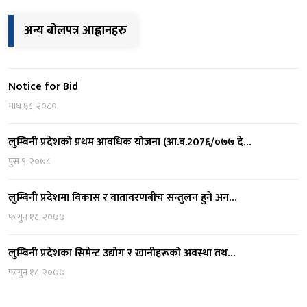
अन्य बोलपत्र आह्वानहरु
Notice for Bid
माघ १८, २०८०
लुम्बिनी प्रदेशको प्रथम आवधिक योजना (आ.ब.207६/०७७ दे…
पुस ९, २०७८
लुम्बिनी प्रदेशमा विकास र वातावरणबीच सन्तुलन हुने अन…
फागुन १८, २०७७
लुम्बिनी प्रदेशका सिमेन्ट उद्योग र खानीहरूको अवस्था तथ…
फागुन १८, २०७७