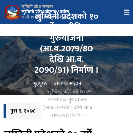
लुम्बिनी प्रदेश सरकार
लुम्बिनी प्रदेश योजना आयोग
लुम्बिनी प्रदेशको १०
राप्ती उपत्यका (देउखुरी), नेपाल
वर्षे रणनीतिक
गुरुयोजना
(आ.ब.2079/80
देखि आ.ब.
2090/91) निर्माण ।
गृहपृष्‍ठ
बोलपत्र आह्वान
लुम्बिनी प्रदेशको १० वर्षे
रणनीतिक गुरुयोजना
(आ.ब.2079/80 देखि आ.ब.
पुस ९, २०७८
2090/91) निर्माण ।