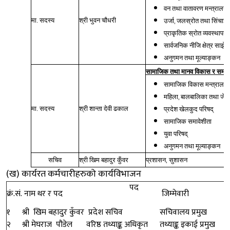
वन तथा वातावरण मन्त्रालय
,
मा. सदस्य
श्री भुवन चौधरी
उर्जा
जलस्रोत तथा सिंचाई म
प्राकृतिक स्रोत व्यवस्थापन
सार्वजनिक नीजि क्षेत्र साझेद
अनुगमन तथा मूल्याङ्कन
सामाजिक तथा मानव विकास र समावे
सामाजिक विकास मन्त्रालय
,
महिला
बालबालिका तथा जेष्ठ
मा. सदस्य
श्री शान्ता देवी ढकाल
प्रदेश खेलकुद परिषद्
सामाजिक समावेशीता
युवा परिषद्
अनुगमन तथा मूल्याङ्कन
,
सचिव
श्री खिम बहादुर कुँवर
प्रशासन
सुशासन
(ख) कार्यरत कर्मचारीहरुको कार्यविभाजन
पद
क्रं.सं.
नाम थर र पद
जिम्मेवारी
१
श्री खिम बहादुर कुँवर
प्रदेश सचिव
सचिवालय प्रमुख
२
श्री मेघराज पौडेल
वरिष्ठ तथ्याङ्क अधिकृत
तथ्याङ्क इकाई प्रमुख