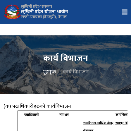
लुम्बिनी प्रदेश सरकार
लुम्बिनी प्रदेश योजना आयोग
राप्ती उपत्यका (देउखुरी), नेपाल
कार्य विभाजन
गृहपृष्‍ठ
कार्य विभाजन
(क) पदाधिकारीहरुको कार्यविभाजन
पदाधिकारी
नामथर
कार्यजिम्मेवार
,
समष्टिगत आर्थिक क्षेत्र
समग्र नीति
क्षेत्रहरु