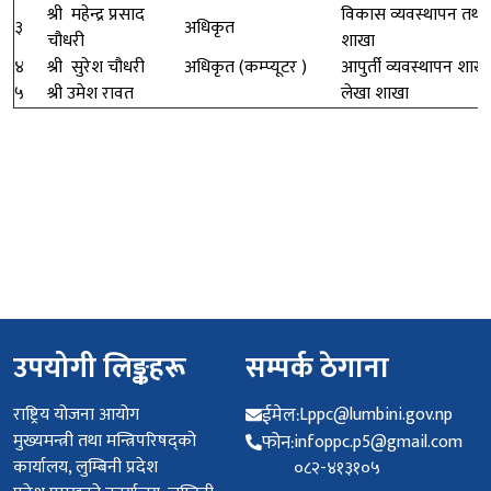
श्री महेन्द्र प्रसाद
विकास व्यवस्थापन तथा
३
अधिकृत
चौधरी
शाखा
४
श्री सुरेश चौधरी
अधिकृत (कम्प्यूटर )
आपुर्ती व्यवस्थापन शाखा
५
श्री उमेश रावत
लेखा शाखा
उपयोगी लिङ्कहरू
सम्पर्क ठेगाना
राष्ट्रिय योजना आयोग
ईमेल:
Lppc@lumbini.gov.np
मुख्यमन्त्री तथा मन्त्रिपरिषद्को
फोन:
infoppc.p5@gmail.com
कार्यालय, लुम्बिनी प्रदेश
०८२-४१३१०५