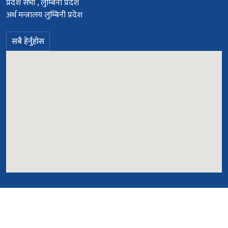
प्रदेश सभा , लुम्बिनी प्रदेश
अर्थ मन्त्रालय लुम्बिनी प्रदेश
सबै हेर्नुहोस
© सर्वाधिकार सुरक्षित २०७८
ICTP
Powered By