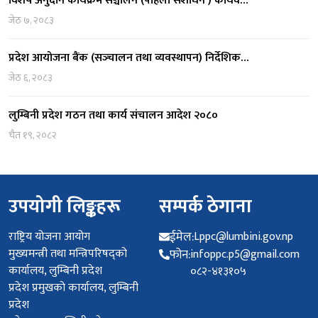
विशेष अनुदान कार्यक्रम सञ्चालन (पहिलो संशोधन ) कार्यव…
जेठ ७, २०८३
प्रदेश आयोजना बैंक (सञ्‍चालन तथा व्यवस्थापन) निर्देशिक…
जेठ ६, २०८३
लुम्बिनी प्रदेश गठन तथा कार्य संचालन आदेश २०८०
चैत १९, २०८२
उपयोगी लिङ्कहरू
सम्पर्क ठेगाना
राष्ट्रिय योजना आयोग
ईमेल:
Lppc@lumbini.gov.np
मुख्यमन्त्री तथा मन्त्रिपरिषद्को
फोन:
infoppc.p5@gmail.com
कार्यालय, लुम्बिनी प्रदेश
०८२-४१३१०५
प्रदेश प्रमुखको कार्यालय, लुम्बिनी
प्रदेश